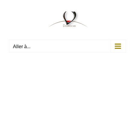
Passer
au
contenu
Aller à...