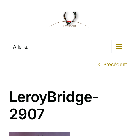
Passer
au
contenu
Aller à...
Précédent
LeroyBridge-
2907