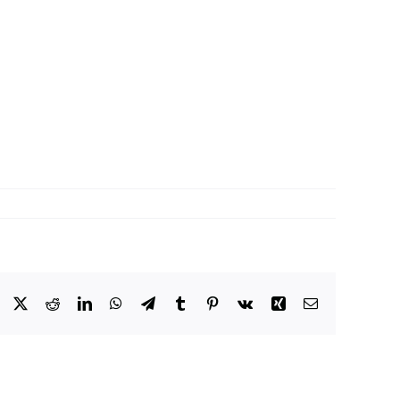
Facebook
X
Reddit
LinkedIn
WhatsApp
Telegram
Tumblr
Pinterest
Vk
Xing
Email