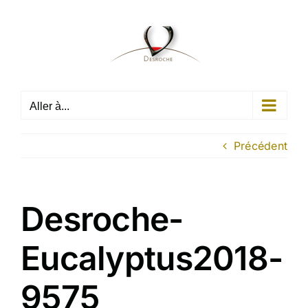
Passer
au
contenu
Aller à...
Précédent
Desroche-
Eucalyptus2018-
9575