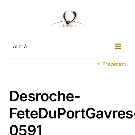
Passer
au
contenu
Aller à...
Précédent
Desroche-
FeteDuPortGavres
0591