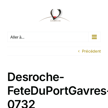
Passer
au
contenu
Aller à...
Précédent
Desroche-
FeteDuPortGavres
0732