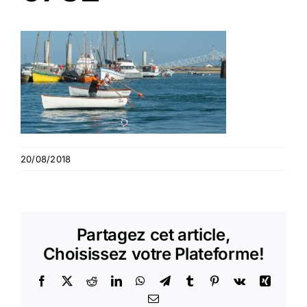
20/08/2018
Partagez cet article,
Choisissez votre Plateforme!
Facebook
X
Reddit
LinkedIn
WhatsApp
Telegram
Tumblr
Pinterest
Vk
Xing
Email