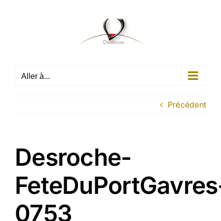
Passer
au
contenu
Aller à...
Précédent
Desroche-
FeteDuPortGavres
0753