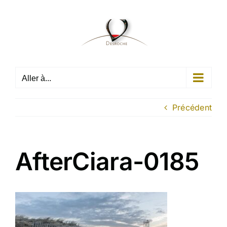
Passer
au
contenu
Aller à...
Précédent
AfterCiara-0185