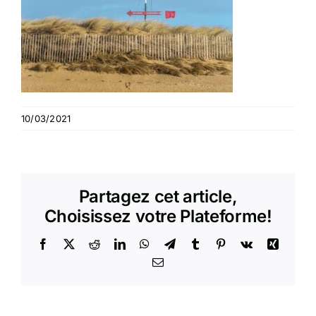
10/03/2021
Partagez cet article,
Choisissez votre Plateforme!
Facebook
X
Reddit
LinkedIn
WhatsApp
Telegram
Tumblr
Pinterest
Vk
Xing
Email