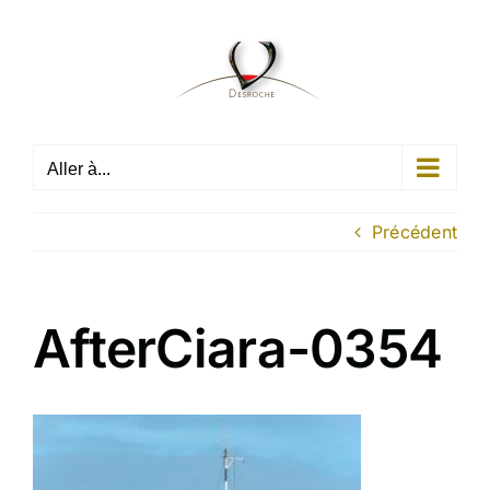
Passer
au
contenu
Aller à...
Précédent
AfterCiara-0354