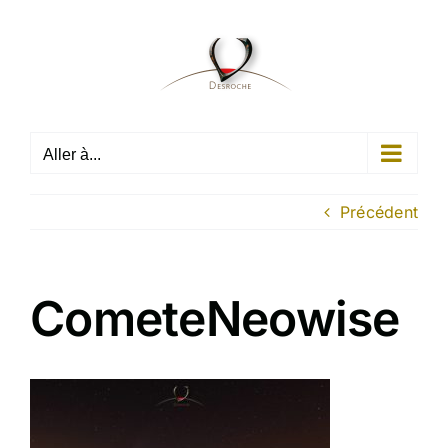
Passer
au
contenu
Aller à...
Précédent
CometeNeowise