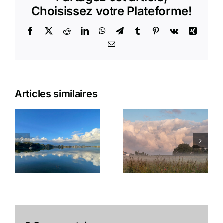
Choisissez votre Plateforme!
Facebook
X
Reddit
LinkedIn
WhatsApp
Telegram
Tumblr
Pinterest
Vk
Xing
Email
Articles similaires
Matinale
L’appel de
plouhinecoise
la mousse