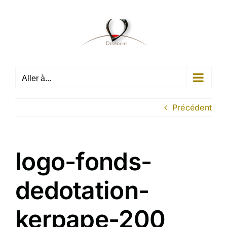
Passer
au
contenu
Aller à...
Précédent
logo-fonds-
dedotation-
kerpape-200