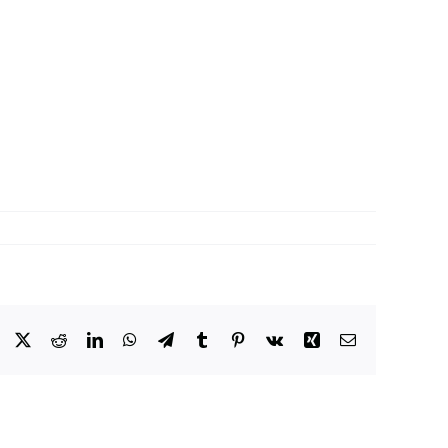
Facebook
X
Reddit
LinkedIn
WhatsApp
Telegram
Tumblr
Pinterest
Vk
Xing
Email