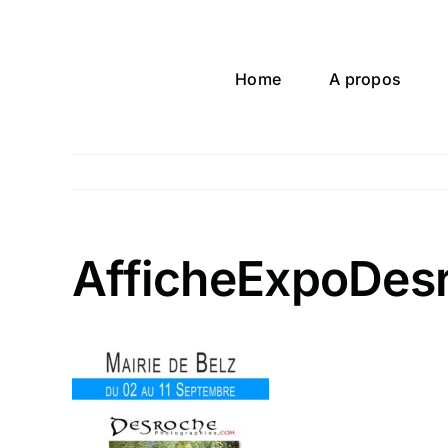
Passer
au
contenu
Home
A propos
AfficheExpoDes