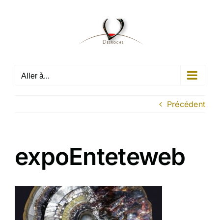
Passer
au
contenu
Aller à...
Précédent
expoEnteteweb