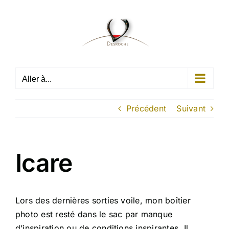
Passer
au
contenu
Aller à...
Précédent
Suivant
Icare
Lors des dernières sorties voile, mon boîtier
photo est resté dans le sac par manque
d’inspiration ou de conditions inspirantes. Il