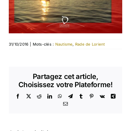
31/10/2016
|
Mots-clés :
Nautisme
,
Rade de Lorient
Partagez cet article,
Choisissez votre Plateforme!
Facebook
X
Reddit
LinkedIn
WhatsApp
Telegram
Tumblr
Pinterest
Vk
Xing
Email