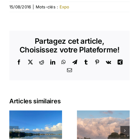
15/08/2016
|
Mots-clés :
Expo
Partagez cet article,
Choisissez votre Plateforme!
Facebook
X
Reddit
LinkedIn
WhatsApp
Telegram
Tumblr
Pinterest
Vk
Xing
Email
Articles similaires
Matinale
L’appel de