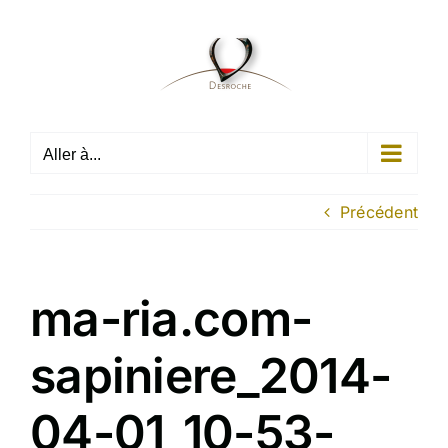
Passer
au
contenu
Aller à...
Précédent
ma-ria.com-
sapiniere_2014-
04-01_10-53-