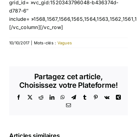
grid_id= »vc_gid:1520343796048-b436374d-
d787-6″
include= »1568,1567,1566,1565,1564,1563,1562,1561,
[/vc_column][/vc_row]
10/10/2017
|
Mots-clés :
Vagues
Partagez cet article,
Choisissez votre Plateforme!
Facebook
X
Reddit
LinkedIn
WhatsApp
Telegram
Tumblr
Pinterest
Vk
Xing
Email
Articles similaires