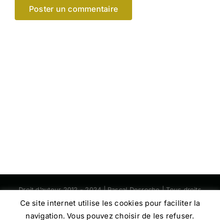
Droit d’auteur 2012 - 2024 | Pascal Desroche | Tous droits
réservés | RCS Lorient 392006417
Ce site internet utilise les cookies pour faciliter la
navigation. Vous pouvez choisir de les refuser.