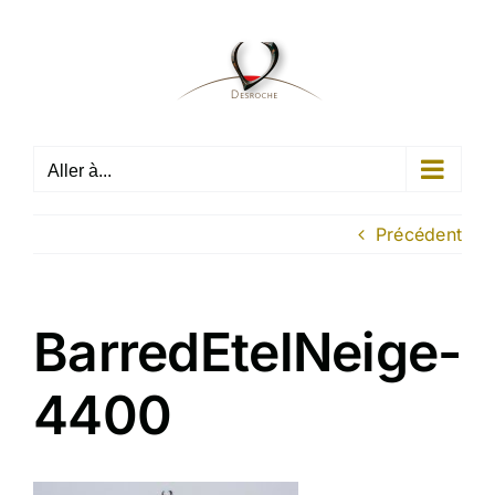
Passer
au
contenu
Aller à...
Précédent
BarredEtelNeige-
4400