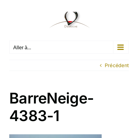
Passer
au
contenu
Aller à...
Précédent
BarreNeige-
4383-1