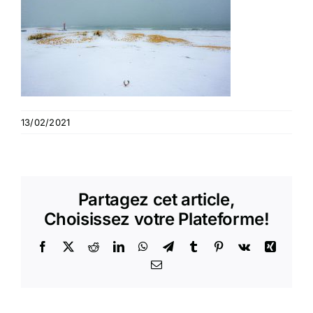
13/02/2021
Partagez cet article,
Choisissez votre Plateforme!
Facebook
X
Reddit
LinkedIn
WhatsApp
Telegram
Tumblr
Pinterest
Vk
Xing
Email