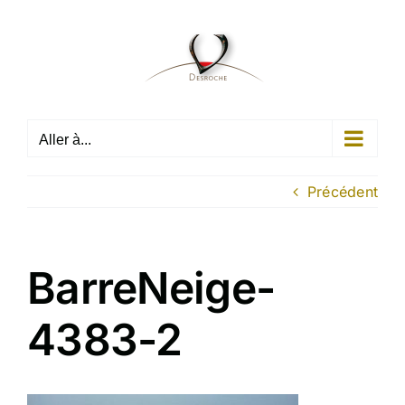
Passer
au
contenu
Aller à...
Précédent
BarreNeige-
4383-2