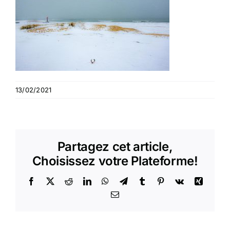
13/02/2021
Partagez cet article,
Choisissez votre Plateforme!
Facebook
X
Reddit
LinkedIn
WhatsApp
Telegram
Tumblr
Pinterest
Vk
Xing
Email