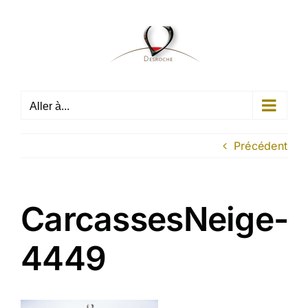
Passer
au
contenu
Aller à...
Précédent
CarcassesNeige-
4449