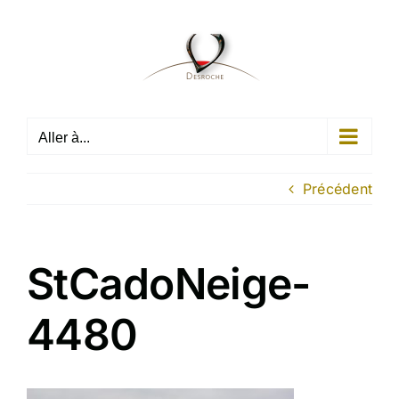
Passer
au
contenu
Aller à...
Précédent
StCadoNeige-
4480