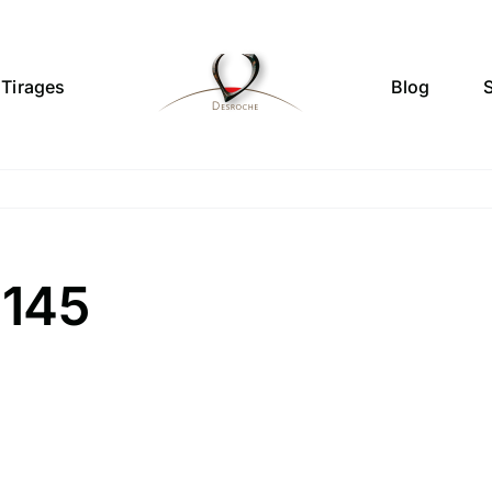
Tirages
Blog
1145