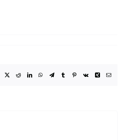
Facebook
X
Reddit
LinkedIn
WhatsApp
Telegram
Tumblr
Pinterest
Vk
Xing
Email