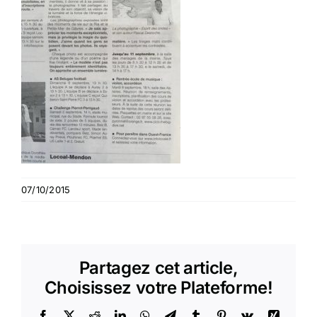
07/10/2015
Partagez cet article,
Choisissez votre Plateforme!
Facebook
X
Reddit
LinkedIn
WhatsApp
Telegram
Tumblr
Pinterest
Vk
Xing