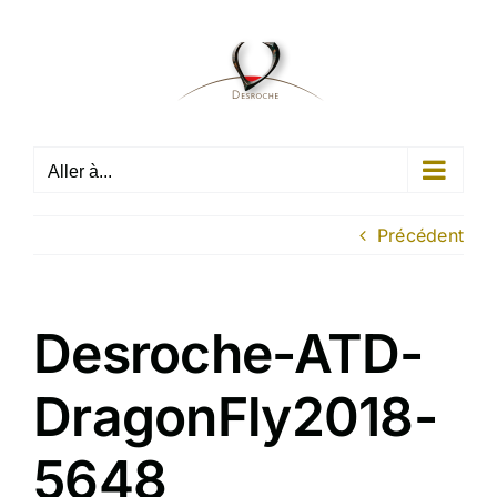
Passer
au
contenu
Aller à...
Précédent
Desroche-ATD-
DragonFly2018-
5648