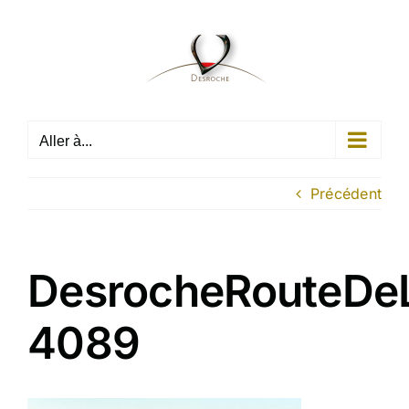
Passer
au
contenu
Aller à...
Précédent
DesrocheRouteDeL
4089