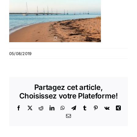
05/08/2019
Partagez cet article,
Choisissez votre Plateforme!
Facebook
X
Reddit
LinkedIn
WhatsApp
Telegram
Tumblr
Pinterest
Vk
Xing
Email