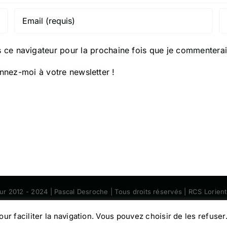
 ce navigateur pour la prochaine fois que je commenterai
nez-moi à votre newsletter !
eur 2012 - 2024 | Pascal Desroche | Tous droits réservés | RCS Lorie
Facebook
Instagram
pour faciliter la navigation. Vous pouvez choisir de les refuser