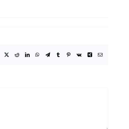
Facebook
X
Reddit
LinkedIn
WhatsApp
Telegram
Tumblr
Pinterest
Vk
Xing
Email