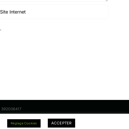
.
nt 392006417
.
ACCEPTER
Réglage Cookies