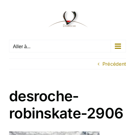
Passer
au
contenu
Aller à...
Précédent
desroche-
robinskate-2906