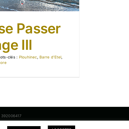
se Passer
ge III
ots-clés :
Plouhinec
,
Barre d'Etel
,
ore
nt 392006417