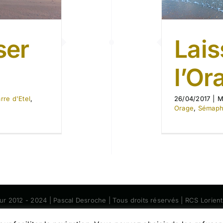
Lais
ser
l’Ora
26/04/2017
|
M
rre d'Etel
,
Orage
,
Sémaph
eur 2012 - 2024 | Pascal Desroche | Tous droits réservés | RCS Lorie
Facebook
Instagram