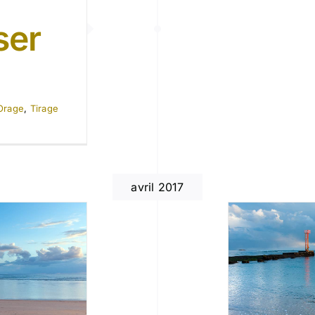
ser
Orage
,
Tirage
avril 2017
Laisse Passer l’Orage III
Blog