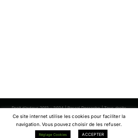
Droit d’auteur 2012 - 2024 | Pascal Desroche | Tous droits
réservés | RCS Lorient 392006417
Ce site internet utilise les cookies pour faciliter la
navigation. Vous pouvez choisir de les refuser.
Facebook
Instagram
ACCEPTER
Réglage Cookies