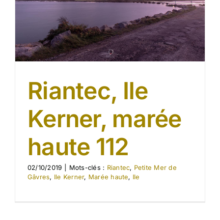
Riantec, Ile
Kerner, marée
haute 112
02/10/2019
|
Mots-clés :
Riantec
,
Petite Mer de
Gâvres
,
Ile Kerner
,
Marée haute
,
Ile