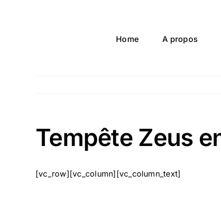
Passer
au
contenu
Home
A propos
Tempête Zeus en 
[vc_row][vc_column][vc_column_text]