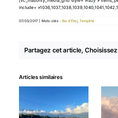
[vc_masonry_media_grid style= »lazy » items_
include= »1036,1037,1038,1039,1040,1041,1042,
07/03/2017
|
Mots-clés :
Ria d'Etel
,
Tempête
Partagez cet article, Choisissez
Articles similaires
Matinale