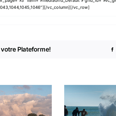
per_page= »3″ item= »mediaGrid_Default » grid_id= »vc
1043,1044,1045,1046″][/vc_column][/vc_row]
 votre Plateforme!
L’appel de la