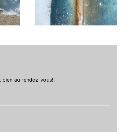
orld
Anse du Nohic
t bien au rendez-vous!!