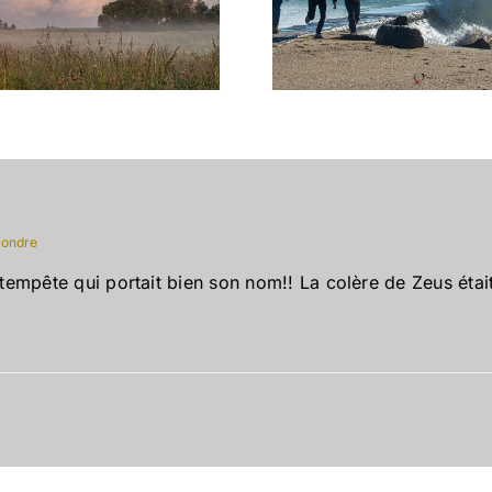
Crazy W
mousse
ondre
empête qui portait bien son nom!! La colère de Zeus étai