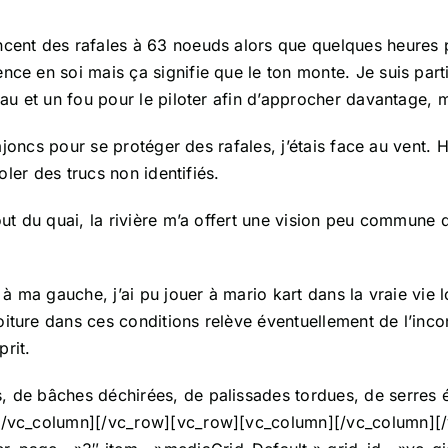
ncent des rafales à 63 noeuds alors que quelques heures p
ce en soi mais ça signifie que le ton monte. Je suis parti c
eau et un fou pour le piloter afin d’approcher davantage, ma
d’ajoncs pour se protéger des rafales, j’étais face au vent.
voler des trucs non identifiés.
bout du quai, la rivière m’a offert une vision peu commun
 à ma gauche, j’ai pu jouer à mario kart dans la vraie vie lo
oiture dans ces conditions relève éventuellement de l’inco
prit.
, de bâches déchirées, de palissades tordues, de serres 
t][/vc_column][/vc_row][vc_row][vc_column][/vc_column]