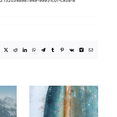
_gid:1520348987949-99951c0f-c958-8″
Facebook
X
Reddit
LinkedIn
WhatsApp
Telegram
Tumblr
Pinterest
Vk
Xing
Email