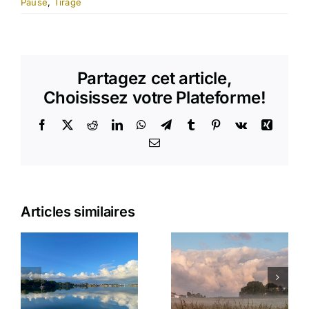
Pause
,
Tirage
Partagez cet article,
Choisissez votre Plateforme!
Facebook
X
Reddit
LinkedIn
WhatsApp
Telegram
Tumblr
Pinterest
Vk
Xing
Email
Articles similaires
Matinale
L’appel de
plouhinecoise
la mousse