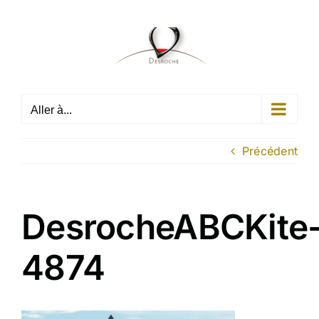
Passer
au
contenu
Aller à...
Précédent
DesrocheABCKite
4874