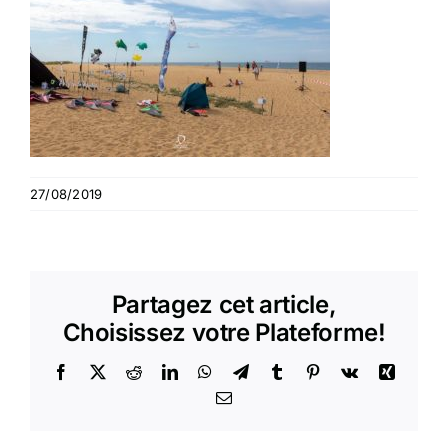
27/08/2019
Partagez cet article,
Choisissez votre Plateforme!
Facebook
X
Reddit
LinkedIn
WhatsApp
Telegram
Tumblr
Pinterest
Vk
Xing
Email