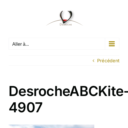
Passer
au
contenu
Aller à...
Précédent
DesrocheABCKite
4907