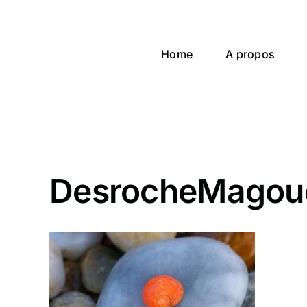
Passer
au
contenu
Home
A propos
DesrocheMagou