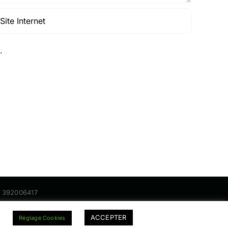
.
nt 392006417
.
ACCEPTER
Réglage Cookies