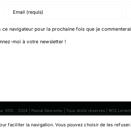
 ce navigateur pour la prochaine fois que je commenterai
nez-moi à votre newsletter !
eur 2012 - 2024 | Pascal Desroche | Tous droits réservés | RCS Lorie
Facebook
Instagram
pour faciliter la navigation. Vous pouvez choisir de les refuser