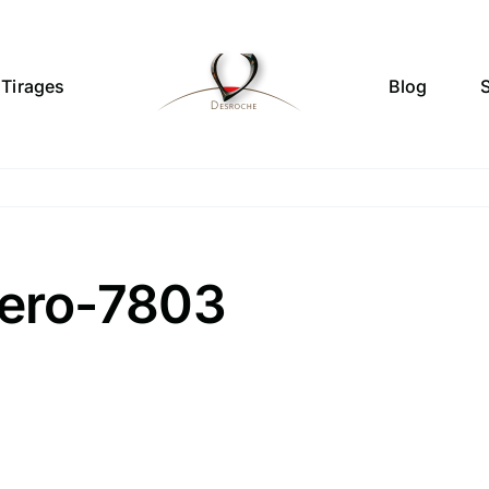
Tirages
Blog
ero-7803