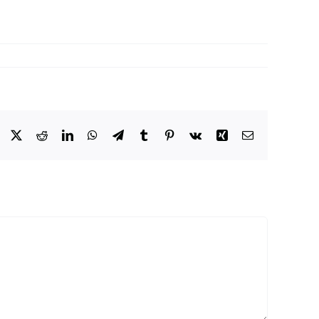
Facebook
X
Reddit
LinkedIn
WhatsApp
Telegram
Tumblr
Pinterest
Vk
Xing
Email