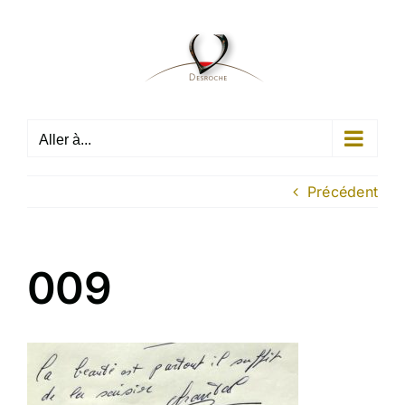
Passer
au
contenu
Aller à...
Précédent
009