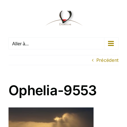
Passer
au
contenu
Aller à...
Précédent
Ophelia-9553