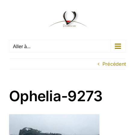
Passer
au
contenu
Aller à...
Précédent
Ophelia-9273