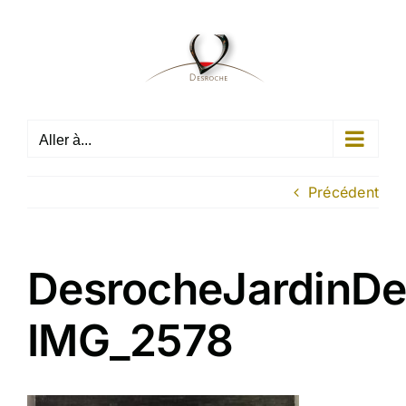
Passer
au
contenu
Aller à...
Précédent
DesrocheJardinDe
IMG_2578