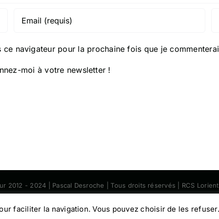
 ce navigateur pour la prochaine fois que je commenterai
nez-moi à votre newsletter !
eur 2012 - 2024 | Pascal Desroche | Tous droits réservés | RCS Lorie
Facebook
Instagram
pour faciliter la navigation. Vous pouvez choisir de les refuser