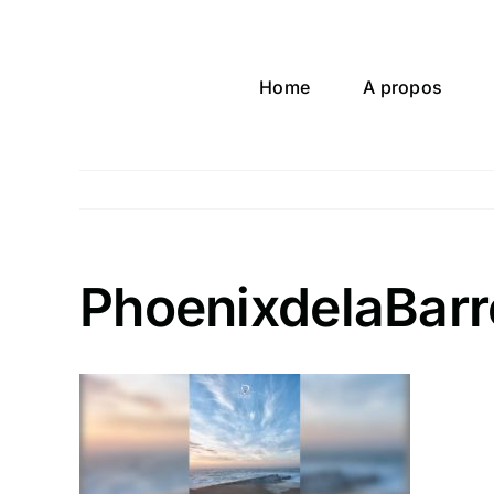
Passer
au
contenu
Home
A propos
PhoenixdelaBarr