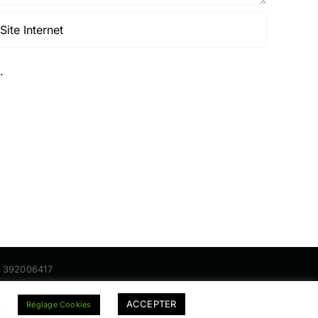
.
nt 392006417
.
ACCEPTER
Réglage Cookies