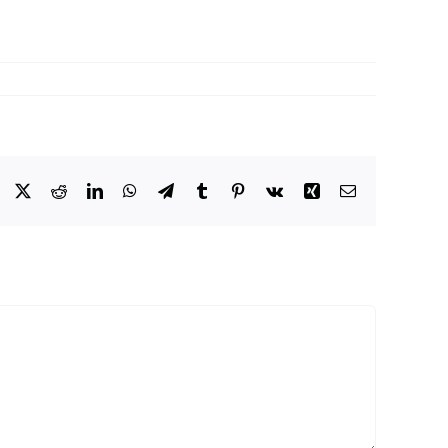
Facebook
X
Reddit
LinkedIn
WhatsApp
Telegram
Tumblr
Pinterest
Vk
Xing
Email