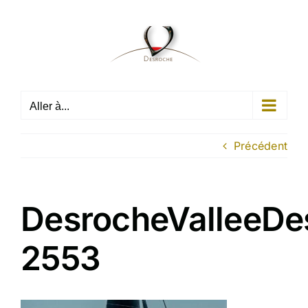
Passer
au
contenu
Aller à...
Précédent
DesrocheValleeDe
2553