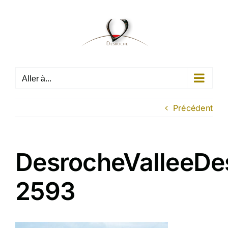
Passer
au
contenu
Aller à...
Précédent
DesrocheValleeDe
2593