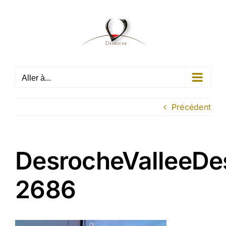
Passer
au
contenu
Aller à...
Précédent
DesrocheValleeDe
2686