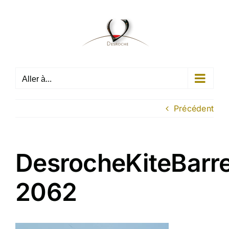
Passer
au
contenu
Aller à...
Précédent
DesrocheKiteBarr
2062