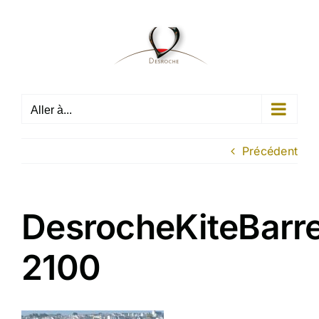
Passer
au
contenu
Aller à...
Précédent
DesrocheKiteBarr
2100