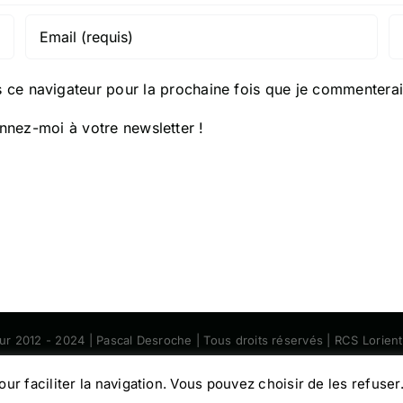
 ce navigateur pour la prochaine fois que je commenterai
nez-moi à votre newsletter !
eur 2012 - 2024 | Pascal Desroche | Tous droits réservés | RCS Lorie
Facebook
Instagram
pour faciliter la navigation. Vous pouvez choisir de les refuser