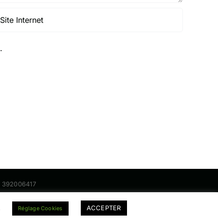
.
nt 392006417
.
ACCEPTER
Réglage Cookies