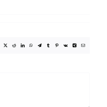
Facebook
X
Reddit
LinkedIn
WhatsApp
Telegram
Tumblr
Pinterest
Vk
Xing
Email