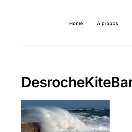
Passer
au
contenu
Home
A propos
DesrocheKiteBa