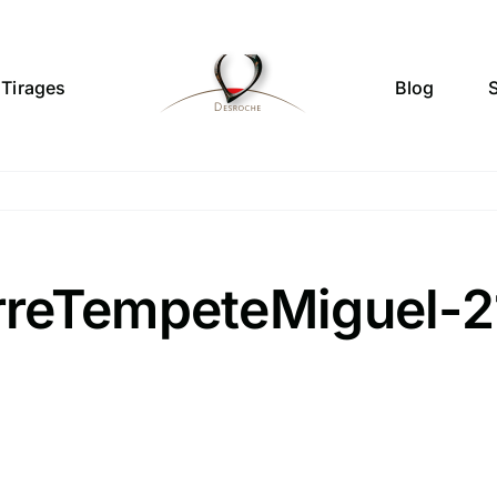
Tirages
Blog
rreTempeteMiguel-