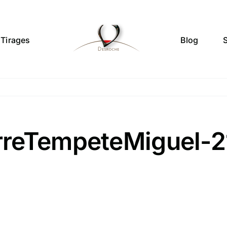
Tirages
Blog
rreTempeteMiguel-2