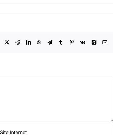
Facebook
X
Reddit
LinkedIn
WhatsApp
Telegram
Tumblr
Pinterest
Vk
Xing
Email