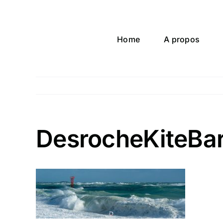
Passer
au
contenu
Home
A propos
DesrocheKiteBa