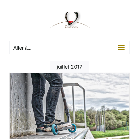
Passer
au
contenu
Aller à...
juillet 2017
&