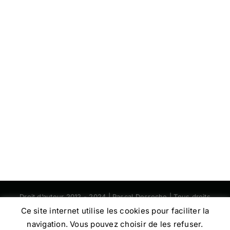
Droit d’auteur 2012 - 2024 | Pascal Desroche | Tous droits
réservés | RCS Lorient 392006417
Ce site internet utilise les cookies pour faciliter la
navigation. Vous pouvez choisir de les refuser.